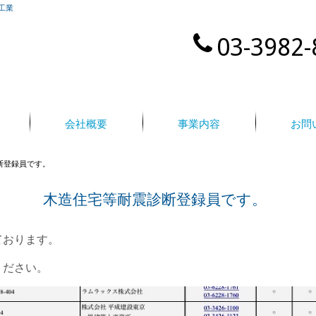
工業
03-3982-
会社概要
事業内容
お問
断登録員です。
木造住宅等耐震診断登録員です。
ております。
ください。