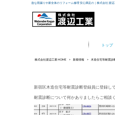
急な雨漏りや家全体のリフォーム修理 安心満足の｜株式会社 渡辺
トップ
株式会社渡辺工業 HOME
>
新着情報
>
木造住宅等耐震診
新宿区木造住宅等耐震診断登録員に登録し
耐震診断について何かありましたらご相談