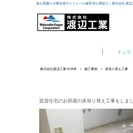
急な雨漏りや家全体のリフォーム修理 安心満足の｜株式会社 渡辺
トップ
株式会社渡辺工業 HOME
>
施工事例
>
床張り替え工事
賃貸住宅のお部屋の床張り替え工事をしま