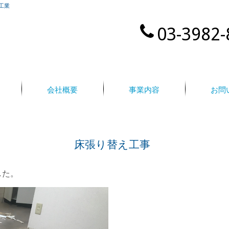
工業
03-3982-
会社概要
事業内容
お問
床張り替え工事
した。