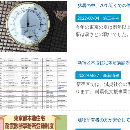
猛暑の中、70℃近くでの
2022/09/04｜
施工事例
今年の東京の夏は例年以上
事は暑さとの戦いでした
新宿区木造住宅等耐震診断
2022/08/27｜
新着情報
新宿区では、減災社会の
ります。 耐震化支援事業
建物所有者の方が安心して耐震診断